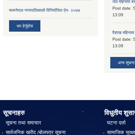
जेठ महिनामा बस
Post date:
S
मध्यनेपाल नगरपालिकाको विनियोजित ऐन- २०७७
13:09
थप हेर्नुहोस
वैशाख महिनामा 
Post date:
S
13:09
अन्य सूचना
सूचनाहरु
विधुतीय शुस
सूचना तथा समाचार
घटना दर्ता
सार्वजनिक खरीद /बोलपत्र सूचना
सामाजिक सुरक्ष