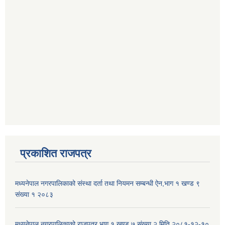
प्रकाशित राजपत्र
मध्यनेपाल नगरपालिकाको संस्था दर्ता तथा नियमन सम्बन्धी ऐन,भाग १ खण्ड ९
संख्या १ २०८३
मध्यनेपाल नगरपालिकाको राजपत्र भाग १ खण्ड ७ संख्या २ मिति २०८१-१२-१०