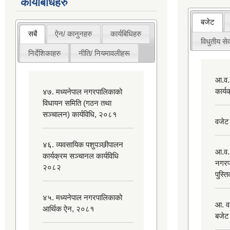
कार्यबिधिहरु
बजेट
सबै
ऐन/ कानुनहरु
कार्यबिधिहरु
विधुतीय सेव
निर्देशिकाहरु
नीति/ नियमावलीहरू
आ.व.
कार्
४७. मध्यनेपाल नगरपालिकाको
विधायन समिति (गठन तथा
सञ्चालन) कार्यविधि, २०८१
वजेट
४६. व्यवसायिक पशुपञ्छीपालन
आ.व.
कार्यक्रम सञ्चानल कार्यविधि
नगरप
२०८२
पुस्त
४५. मध्यनेपाल नगरपालिकाको
आ. व
आर्थिक ऐन, २०८१
बजेट