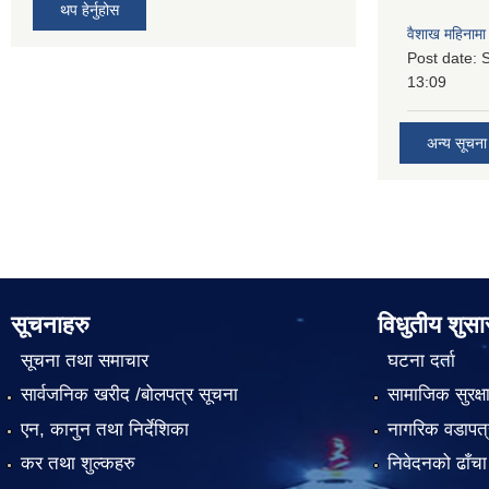
थप हेर्नुहोस
वैशाख महिनामा 
Post date:
S
13:09
अन्य सूचना
सूचनाहरु
विधुतीय शुस
सूचना तथा समाचार
घटना दर्ता
सार्वजनिक खरीद /बोलपत्र सूचना
सामाजिक सुरक्ष
एन, कानुन तथा निर्देशिका
नागरिक वडापत्
कर तथा शुल्कहरु
निवेदनको ढाँचा