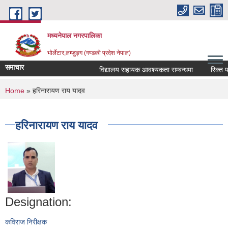
Skip to main content
मध्यनेपाल नगरपालिका
भोर्लेटार,लम्जुङ्ग (गण्डकी प्रदेश नेपाल)
समाचार
विद्यालय सहायक आवश्यकता सम्बन्धमा
रिक्त पदमा
You are here
Home
» हरिनारायण राय यादव
हरिनारायण राय यादव
Designation:
कविराज निरीक्षक